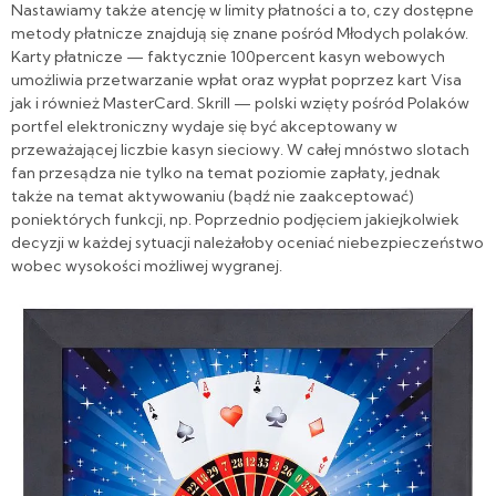
Nastawiamy także atencję w limity płatności a to, czy dostępne
metody płatnicze znajdują się znane pośród Młodych polaków.
Karty płatnicze — faktycznie 100percent kasyn webowych
umożliwia przetwarzanie wpłat oraz wypłat poprzez kart Visa
jak i również MasterCard. Skrill — polski wzięty pośród Polaków
portfel elektroniczny wydaje się być akceptowany w
przeważającej liczbie kasyn sieciowy.
W całej mnóstwo slotach
fan przesądza nie tylko na temat poziomie zapłaty, jednak
także na temat aktywowaniu (bądź nie zaakceptować)
poniektórych funkcji, np. Poprzednio podjęciem jakiejkolwiek
decyzji w każdej sytuacji należałoby oceniać niebezpieczeństwo
wobec wysokości możliwej wygranej.