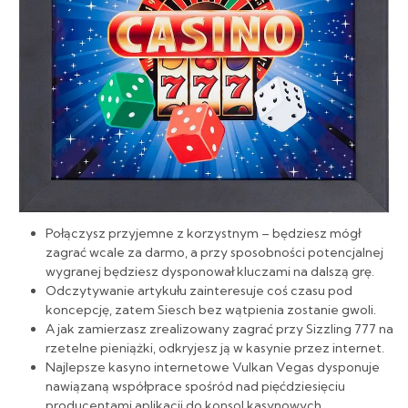
Połączysz przyjemne z korzystnym – będziesz mógł
zagrać wcale za darmo, a przy sposobności potencjalnej
wygranej będziesz dysponował kluczami na dalszą grę.
Odczytywanie artykułu zainteresuje coś czasu pod
koncepcję, zatem Siesch bez wątpienia zostanie gwoli.
A jak zamierzasz zrealizowany zagrać przy Sizzling 777 na
rzetelne pieniążki, odkryjesz ją w kasynie przez internet.
Najlepsze kasyno internetowe Vulkan Vegas dysponuje
nawiązaną współprace spośród nad pięćdziesięciu
producentami aplikacji do konsol kasynowych.