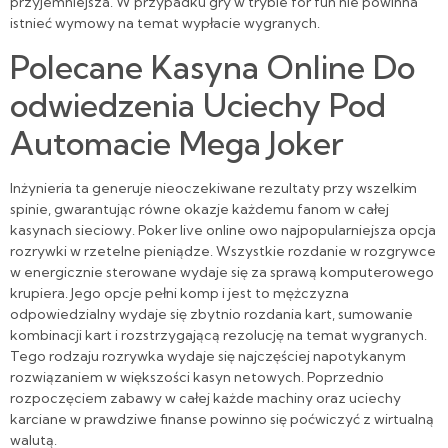
przyjemniejsza. W przypadku gry w trybie for fun nie powinna
istnieć wymowy na temat wypłacie wygranych.
Polecane Kasyna Online Do
odwiedzenia Uciechy Pod
Automacie Mega Joker
Inżynieria ta generuje nieoczekiwane rezultaty przy wszelkim
spinie, gwarantując równe okazje każdemu fanom w całej
kasynach sieciowy. Poker live online owo najpopularniejsza opcja
rozrywki w rzetelne pieniądze. Wszystkie rozdanie w rozgrywce
w energicznie sterowane wydaje się za sprawą komputerowego
krupiera. Jego opcje pełni komp i jest to mężczyzna
odpowiedzialny wydaje się zbytnio rozdania kart, sumowanie
kombinacji kart i rozstrzygającą rezolucję na temat wygranych.
Tego rodzaju rozrywka wydaje się najczęściej napotykanym
rozwiązaniem w większości kasyn netowych. Poprzednio
rozpoczęciem zabawy w całej każde machiny oraz uciechy
karciane w prawdziwe finanse powinno się poćwiczyć z wirtualną
walutą.