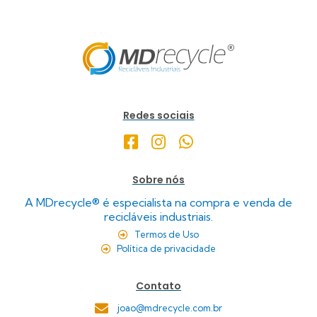
Redes sociais
Sobre nós
A MDrecycle® é especialista na compra e venda de
recicláveis industriais.
Termos de Uso
Política de privacidade
Contato
joao@mdrecycle.com.br