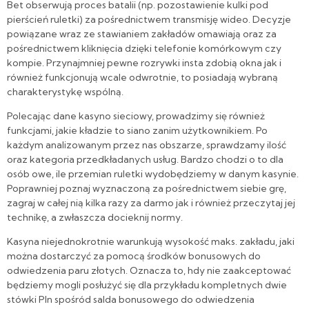
Bet obserwują proces batalii (np. pozostawienie kulki pod
pierścień ruletki) za pośrednictwem transmisję wideo. Decyzje
powiązane wraz ze stawianiem zakładów omawiają oraz za
pośrednictwem kliknięcia dzięki telefonie komórkowym czy
kompie. Przynajmniej pewne rozrywki insta zdobią okna jak i
również funkcjonują wcale odwrotnie, to posiadają wybraną
charakterystykę wspólną.
Polecając dane kasyno sieciowy, prowadzimy się również
funkcjami, jakie kładzie to siano zanim użytkownikiem. Po
każdym analizowanym przez nas obszarze, sprawdzamy ilość
oraz kategoria przedkładanych usług. Bardzo chodzi o to dla
osób owe, ile przemian ruletki wydobędziemy w danym kasynie.
Poprawniej poznaj wyznaczoną za pośrednictwem siebie grę,
zagraj w całej nią kilka razy za darmo jak i również przeczytaj jej
technikę, a zwłaszcza docieknij normy.
Kasyna niejednokrotnie warunkują wysokość maks. zakładu, jaki
można dostarczyć za pomocą środków bonusowych do
odwiedzenia paru złotych. Oznacza to, hdy nie zaakceptować
będziemy mogli posłużyć się dla przykładu kompletnych dwie
stówki Pln spośród salda bonusowego do odwiedzenia