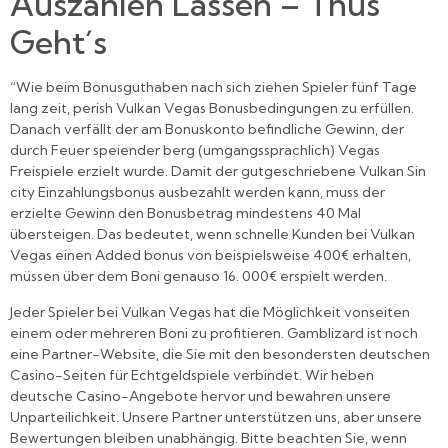
Auszahlen Lassen – Thus
Geht´s
“Wie beim Bonusguthaben nach sich ziehen Spieler fünf Tage
lang zeit, perish Vulkan Vegas Bonusbedingungen zu erfüllen.
Danach verfällt der am Bonuskonto befindliche Gewinn, der
durch Feuer speiender berg (umgangssprachlich) Vegas
Freispiele erzielt wurde. Damit der gutgeschriebene Vulkan Sin
city Einzahlungsbonus ausbezahlt werden kann, muss der
erzielte Gewinn den Bonusbetrag mindestens 40 Mal
übersteigen. Das bedeutet, wenn schnelle Kunden bei Vulkan
Vegas einen Added bonus von beispielsweise 400€ erhalten,
müssen über dem Boni genauso 16. 000€ erspielt werden.
Jeder Spieler bei Vulkan Vegas hat die Möglichkeit vonseiten
einem oder mehreren Boni zu profitieren. Gamblizard ist noch
eine Partner-Website, die Sie mit den besondersten deutschen
Casino-Seiten für Echtgeldspiele verbindet. Wir heben
deutsche Casino-Angebote hervor und bewahren unsere
Unparteilichkeit. Unsere Partner unterstützen uns, aber unsere
Bewertungen bleiben unabhängig. Bitte beachten Sie, wenn