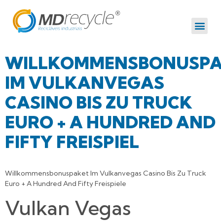
WILLKOMMENSBONUSPA
IM VULKANVEGAS
CASINO BIS ZU TRUCK
EURO + A HUNDRED AND
FIFTY FREISPIEL
Willkommensbonuspaket Im Vulkanvegas Casino Bis Zu Truck
Euro + A Hundred And Fifty Freispiele
Vulkan Vegas