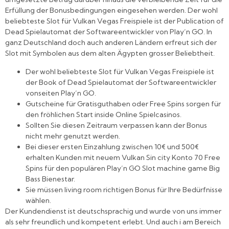
Erfüllung der Bonusbedingungen eingesehen werden. Der wohl
beliebteste Slot für Vulkan Vegas Freispiele ist der Publication of
Dead Spielautomat der Softwareentwickler von Play’n GO. In
ganz Deutschland doch auch anderen Ländern erfreut sich der
Slot mit Symbolen aus dem alten Ägypten grosser Beliebtheit.
Der wohl beliebteste Slot für Vulkan Vegas Freispiele ist
der Book of Dead Spielautomat der Softwareentwickler
vonseiten Play’n GO.
Gutscheine für Gratisguthaben oder Free Spins sorgen für
den fröhlichen Start inside Online Spielcasinos.
Sollten Sie diesen Zeitraum verpassen kann der Bonus
nicht mehr genutzt werden.
Bei dieser ersten Einzahlung zwischen 10€ und 500€
erhalten Kunden mit neuem Vulkan Sin city Konto 70 Free
Spins für den populären Play’n GO Slot machine game Big
Bass Bienestar.
Sie müssen living room richtigen Bonus für Ihre Bedürfnisse
wählen.
Der Kundendienst ist deutschsprachig und wurde von uns immer
als sehr freundlich und kompetent erlebt. Und auch i am Bereich