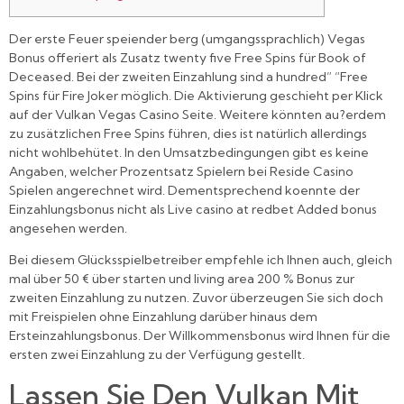
Der erste Feuer speiender berg (umgangssprachlich) Vegas
Bonus offeriert als Zusatz twenty five Free Spins für Book of
Deceased. Bei der zweiten Einzahlung sind a hundred” “Free
Spins für Fire Joker möglich. Die Aktivierung geschieht per Klick
auf der Vulkan Vegas Casino Seite. Weitere könnten au?erdem
zu zusätzlichen Free Spins führen, dies ist natürlich allerdings
nicht wohlbehütet. In den Umsatzbedingungen gibt es keine
Angaben, welcher Prozentsatz Spielern bei Reside Casino
Spielen angerechnet wird. Dementsprechend koennte der
Einzahlungsbonus nicht als Live casino at redbet Added bonus
angesehen werden.
Bei diesem Glücksspielbetreiber empfehle ich Ihnen auch, gleich
mal über 50 € über starten und living area 200 % Bonus zur
zweiten Einzahlung zu nutzen. Zuvor überzeugen Sie sich doch
mit Freispielen ohne Einzahlung darüber hinaus dem
Ersteinzahlungsbonus. Der Willkommensbonus wird Ihnen für die
ersten zwei Einzahlung zu der Verfügung gestellt.
Lassen Sie Den Vulkan Mit