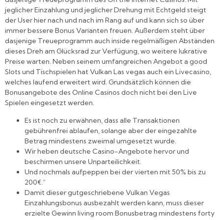
jeglicher Einzahlung und jeglicher Drehung mit Echtgeld steigt
der User hier nach und nach im Rang auf und kann sich so über
immer bessere Bonus Varianten freuen. Außerdem steht über
dasjenige Treueprogramm auch inside regelmäßigen Abständen
dieses Dreh am Glücksrad zur Verfügung, wo weitere lukrative
Preise warten. Neben seinem umfangreichen Angebot a good
Slots und Tischspielen hat Vulkan Las vegas auch ein Livecasino,
welches laufend erweitert wird. Grundsätzlich können die
Bonusangebote des Online Casinos doch nicht bei den Live
Spielen eingesetzt werden.
Es ist noch zu erwähnen, dass alle Transaktionen
gebührenfrei ablaufen, solange aber der eingezahlte
Betrag mindestens zweimal umgesetzt wurde.
Wir heben deutsche Casino-Angebote hervor und
beschirmen unsere Unparteilichkeit.
Und nochmals aufpeppen bei der vierten mit 50% bis zu
200€.”
Damit dieser gutgeschriebene Vulkan Vegas
Einzahlungsbonus ausbezahlt werden kann, muss dieser
erzielte Gewinn living room Bonusbetrag mindestens forty