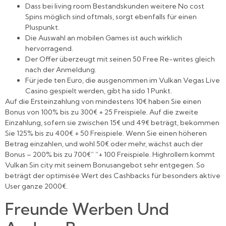
Dass bei living room Bestandskunden weitere No cost
Spins möglich sind oftmals, sorgt ebenfalls für einen
Pluspunkt.
Die Auswahl an mobilen Games ist auch wirklich
hervorragend.
Der Offer überzeugt mit seinen 50 Free Re-writes gleich
nach der Anmeldung.
Für jede ten Euro, die ausgenommen im Vulkan Vegas Live
Casino gespielt werden, gibt ha sido 1 Punkt.
Auf die Ersteinzahlung von mindestens 10€ haben Sie einen
Bonus von 100% bis zu 300€ + 25 Freispiele. Auf die zweite
Einzahlung, sofern sie zwischen 15€ und 49€ beträgt, bekommen
Sie 125% bis zu 400€ + 50 Freispiele. Wenn Sie einen höheren
Betrag einzahlen, und wohl 50€ oder mehr, wächst auch der
Bonus – 200% bis zu 700€” “+ 100 Freispiele. Highrollern kommt
Vulkan Sin city mit seinem Bonusangebot sehr entgegen. So
beträgt der optimisée Wert des Cashbacks für besonders aktive
User ganze 2000€.
Freunde Werben Und