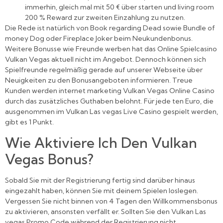
immerhin, gleich mal mit 50 € über starten und living room
200 % Reward zur zweiten Einzahlung zu nutzen.
Die Rede ist natürlich von Book regarding Dead sowie Bundle of
money Dog oder Fireplace Joker beim Neukundenbonus.
Weitere Bonusse wie Freunde werben hat das Online Spielcasino
Vulkan Vegas aktuell nicht im Angebot. Dennoch können sich
Spielfreunde regelmäßig gerade auf unserer Webseite über
Neuigkeiten zu den Bonusangeboten informieren. Treue
Kunden werden internet marketing Vulkan Vegas Online Casino
durch das zusätzliches Guthaben belohnt. Für jede ten Euro, die
ausgenommen im Vulkan Las vegas Live Casino gespielt werden,
gibt es 1 Punkt.
Wie Aktiviere Ich Den Vulkan
Vegas Bonus?
Sobald Sie mit der Registrierung fertig sind darüber hinaus
eingezahlt haben, können Sie mit deinem Spielen loslegen.
Vergessen Sie nicht binnen von 4 Tagen den Willkommensbonus
zu aktivieren, ansonsten verfällt er. Sollten Sie den Vulkan Las
vegas Promo Code während der Registrierung nicht