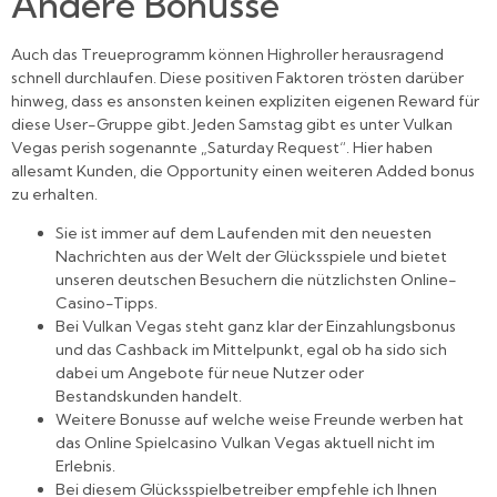
Andere Bonusse
Auch das Treueprogramm können Highroller herausragend
schnell durchlaufen. Diese positiven Faktoren trösten darüber
hinweg, dass es ansonsten keinen expliziten eigenen Reward für
diese User-Gruppe gibt. Jeden Samstag gibt es unter Vulkan
Vegas perish sogenannte „Saturday Request“. Hier haben
allesamt Kunden, die Opportunity einen weiteren Added bonus
zu erhalten.
Sie ist immer auf dem Laufenden mit den neuesten
Nachrichten aus der Welt der Glücksspiele und bietet
unseren deutschen Besuchern die nützlichsten Online-
Casino-Tipps.
Bei Vulkan Vegas steht ganz klar der Einzahlungsbonus
und das Cashback im Mittelpunkt, egal ob ha sido sich
dabei um Angebote für neue Nutzer oder
Bestandskunden handelt.
Weitere Bonusse auf welche weise Freunde werben hat
das Online Spielcasino Vulkan Vegas aktuell nicht im
Erlebnis.
Bei diesem Glücksspielbetreiber empfehle ich Ihnen