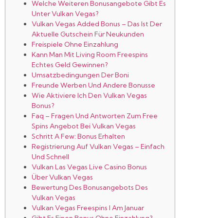
Welche Weiteren Bonusangebote Gibt Es
Unter Vulkan Vegas?
Vulkan Vegas Added Bonus – Das Ist Der
Aktuelle Gutschein Für Neukunden
Freispiele Ohne Einzahlung
Kann Man Mit Living Room Freespins
Echtes Geld Gewinnen?
Umsatzbedingungen Der Boni
Freunde Werben Und Andere Bonusse
Wie Aktiviere Ich Den Vulkan Vegas
Bonus?
Faq – Fragen Und Antworten Zum Free
Spins Angebot Bei Vulkan Vegas
Schritt A Few: Bonus Erhalten
Registrierung Auf Vulkan Vegas – Einfach
Und Schnell
Vulkan Las Vegas Live Casino Bonus
Über Vulkan Vegas
Bewertung Des Bonusangebots Des
Vulkan Vegas
Vulkan Vegas Freespins I Am Januar