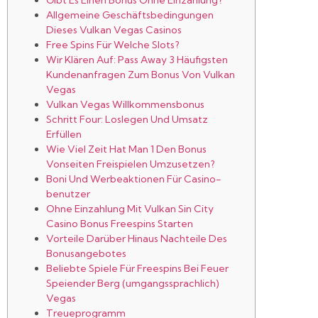
Gibt Es Einen Bonus Ohne Einzahlung?
Allgemeine Geschäftsbedingungen
Dieses Vulkan Vegas Casinos
Free Spins Für Welche Slots?
Wir Klären Auf: Pass Away 3 Häufigsten
Kundenanfragen Zum Bonus Von Vulkan
Vegas
Vulkan Vegas Willkommensbonus
Schritt Four: Loslegen Und Umsatz
Erfüllen
Wie Viel Zeit Hat Man 1 Den Bonus
Vonseiten Freispielen Umzusetzen?
Boni Und Werbeaktionen Für Casino-
benutzer
Ohne Einzahlung Mit Vulkan Sin City
Casino Bonus Freespins Starten
Vorteile Darüber Hinaus Nachteile Des
Bonusangebotes
Beliebte Spiele Für Freespins Bei Feuer
Speiender Berg (umgangssprachlich)
Vegas
Treueprogramm