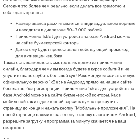
Сегодня это более чем реально, если делать все грамотно и
соблюдать правила.
Размер аванса рассчитывается в индивидуальном порядке
и находится в диапазоне 50–3 000 рублей.
Приложение 1xBet для устройств на базе Android можно
на сайте букмекерской конторы.
Далее ему будет предоставлен действующий промокод
для активации кешбэка.
Также есть возможность смотреть их прямо из приложения
онлайн, благодаря чему вы всегда будете в курсе событий и не
упустите шанс срубить большой куш! Рекомендуем скачать новую
официальную версию 1xBet на Андроид прямо на нашем сайте
бесплатно, без регистрации. Приложение 1xBet для устройств на
базе Android можно на сайте букмекерской конторы. Как в
мобильной так и в десктопной версиях нужно прокрутить
страницу до конца и нажать кнопку “Мобильные приложения”. На
новой странице нажмите на зеленую кнопку с логотипом Android,
разрешите загрузку и программа за минуту скачается на ваш
смартфон.