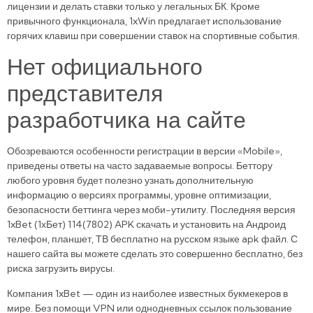
лицензии и делать ставки только у легальных БК. Кроме
привычного функционала, 1xWin предлагает использование
горячих клавиш при совершении ставок на спортивные события.
Нет официального
представителя
разработчика на сайте
Обозреваются особенности регистрации в версии «Mobile»,
приведены ответы на часто задаваемые вопросы. Беттору
любого уровня будет полезно узнать дополнительную
информацию о версиях программы, уровне оптимизации,
безопасности беттинга через моби-утилиту. Последняя версия
1xBet (1хБет) 114(7802) APK скачать и установить на Андроид
телефон, планшет, ТВ бесплатно на русском языке apk файл. С
нашего сайта вы можете сделать это совершенно бесплатно, без
риска загрузить вирусы.
Компания 1xBet — один из наиболее известных букмекеров в
мире. Без помощи VPN или однодневных ссылок пользование