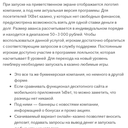
При запуске на приветственном экране отображается логотип
компании, а под ним актуальная версия программы. Для
посетителей 1XBet казино, у которых нет свободных финансов,
предусмотрена возможность взять для одной ставки деньги в
долг. Размер аванса рассчитывается в индивидуальном порядке
и находится в диапазоне 50–3 000 рублей. Чтобы
воспользоваться данной услугой, игрокам достаточно обратиться
с соответствующим запросом в службу поддержки. Постоянным
игрокам доступно участие в программе лояльности, которая
насчитывает 8 уровней. Для перехода на новый уровень
гемблеру необходимо запускать в казино любимые игры.
Это все та же букмекерская компания, но немного в другой
форме.
Если сравнивать функционал десктопного сайта и
мобильного приложения 1xBet, то можно заметить, что
разницы нет никакой.
Под ними — баннеры с новостями компании,
информацией о бонусах и промо акциях.
Скачиваемый вариант онлайн-казино позволяет вносить
депозит, подавать запросы на вывод денег и запускать