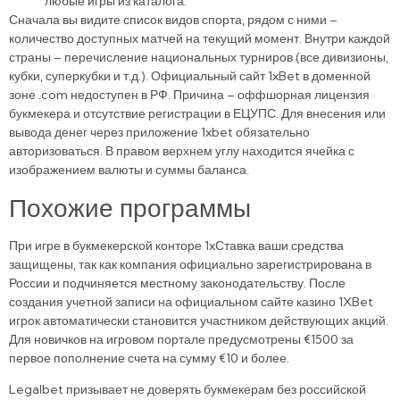
любые игры из каталога.
Сначала вы видите список видов спорта, рядом с ними –
количество доступных матчей на текущий момент. Внутри каждой
страны – перечисление национальных турниров (все дивизионы,
кубки, суперкубки и т.д.). Официальный сайт 1xBet в доменной
зоне .com недоступен в РФ. Причина – оффшорная лицензия
букмекера и отсутствие регистрации в ЕЦУПС. Для внесения или
вывода денег через приложение 1xbet обязательно
авторизоваться. В правом верхнем углу находится ячейка с
изображением валюты и суммы баланса.
Похожие программы
При игре в букмекерской конторе 1xСтавка ваши средства
защищены, так как компания официально зарегистрирована в
России и подчиняется местному законодательству. После
создания учетной записи на официальном сайте казино 1XBet
игрок автоматически становится участником действующих акций.
Для новичков на игровом портале предусмотрены €1500 за
первое пополнение счета на сумму €10 и более.
Legalbet призывает не доверять букмекерам без российской