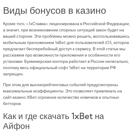
Виды бонусов в казино
Кроме того, «1хСтавка» лицензирована в Российской Федерации,
а значит, при возникновении спорных ситуаций закон будет на
вашей стороне. Эти проблемы можно решить, воспользовавшись
мобильным приложением 1xBet для пользователей iOS, которое
предлагает бесперебойный доступ к сервису. В этой статье мы
расскажем про возможности приложения и особенности его
установки. Букмекерская контора работает в России нелегально,
поэтому весь официальный софт 1xBet на территории РФ
запрещен.
При этом для высокорейтинговых событий предусмотрены
максимальные коэффициенты. Это позволяет привлекать на
сайт казино XBet огромное количество новичков и опытных
бетторов.
Как и где скачать 1xBet на
Айфон