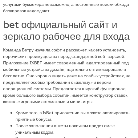
услугами букмекера невозможно, а постоянные поиски обхода
блокировок надоедают.
bet официальный сайт и
зеркало рабочее для входа
Команда Бетру изучила софт и расскажет, как его установить,
перечислит преимущества перед стандартной веб-версией.
Приложение 1XBET имеет современный, адаптированный под
мобильные устройства дизайн, тщательно оптимизировано и
бесплатно. Оно хорошо «идет» даже на слабых устройствах, не
предъявляет особых требований к «железу» и версии
операционной системы. Предлагается широкий функционал,
кроме большого выбора событий, имеется конструктор ставок,
казино с игровыми автоматами и мини-игры.
Кроме того, в 1xBet приложении вы можете активировать
приятные бонусы.
После заполнения анкеты новичкам придет смс с
уникальным кодом.