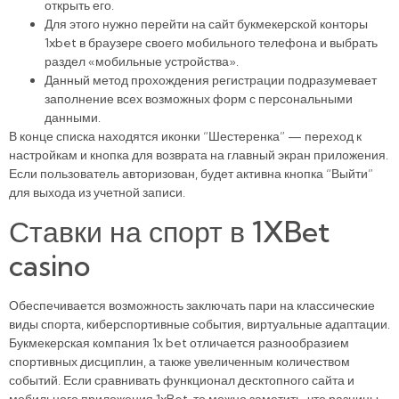
открыть его.
Для этого нужно перейти на сайт букмекерской конторы
1xbet в браузере своего мобильного телефона и выбрать
раздел «мобильные устройства».
Данный метод прохождения регистрации подразумевает
заполнение всех возможных форм с персональными
данными.
В конце списка находятся иконки “Шестеренка” — переход к
настройкам и кнопка для возврата на главный экран приложения.
Если пользователь авторизован, будет активна кнопка “Выйти”
для выхода из учетной записи.
Ставки на спорт в 1XBet
casino
Обеспечивается возможность заключать пари на классические
виды спорта, киберспортивные события, виртуальные адаптации.
Букмекерская компания 1х bet отличается разнообразием
спортивных дисциплин, а также увеличенным количеством
событий. Если сравнивать функционал десктопного сайта и