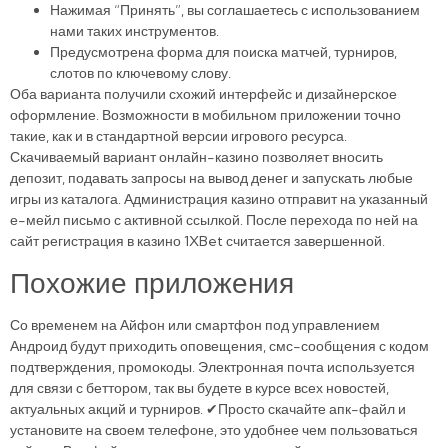
Нажимая “Принять”, вы соглашаетесь с использованием
нами таких инструментов.
Предусмотрена форма для поиска матчей, турниров,
слотов по ключевому слову.
Оба варианта получили схожий интерфейс и дизайнерское
оформление. Возможности в мобильном приложении точно
такие, как и в стандартной версии игрового ресурса.
Скачиваемый вариант онлайн-казино позволяет вносить
депозит, подавать запросы на вывод денег и запускать любые
игры из каталога. Администрация казино отправит на указанный
е-мейл письмо с активной ссылкой. После перехода по ней на
сайт регистрация в казино 1XBet считается завершенной.
Похожие приложения
Со временем на Айфон или смартфон под управлением
Андроид будут приходить оповещения, смс-сообщения с кодом
подтверждения, промокоды. Электронная почта используется
для связи с беттором, так вы будете в курсе всех новостей,
актуальных акций и турниров. ✔Просто скачайте апк-файл и
установите на своем телефоне, это удобнее чем пользоваться