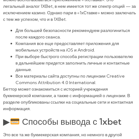
легальный аналог 1XBet, в нем имеется тот же спектр опций — за
исключением казино. Однако пари в «1хСтавке» можно заключать
с тем же успехом, что и в 1XBet.
Для большей безопасности рекомендуем разлогиниться
после каждого сеанса.
Компания все еще предоставляет приложения для
мобильных устройств на iOS и Android.
При выборе быстрого способа регистрации пользователю
в дальнейшем придется заполнить личные и контактные
данные.
Все материалы сайта доступны по лицензии Creative
Commons Attribution 4.0 International.
Беттор может ознакомиться с историей учреждения
букмекерской компании, а также с информацией о лицензии. В
разделе опубликованы ссылки на социальные сети и контактная
информация.
▶
Способы вывода с 1xbet
Это все та же букмекерская компания, но немного в другой