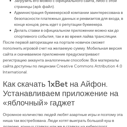
Загрузить его можно с официального сайта, либо с этой
страницы (apk файл).
Администрация букмекерской компании заинтересована в
безопасности платежных данных и реквизитов для входа, в
конце концов, речь идет о репутации букмекера.
Делать ставки в официальном приложении можно как до
спортивного события, так и во время лайва трансляции.
После первой авторизации на портале новичок сможет
пополнить игровой счет на желаемую сумму. Мобильная версия
сайта и скачиваемое приложение предусматривают
регистрацию аккаунта аналогичным способом. Все материалы
сайта доступны по лицензии Creative Commons Attribution 4.0
International.
Как скачать 1xBet на Айфон.
Устанавливаем приложение на
«яблочный» гаджет
Огромное количество людей любят азартные игры и поэтому эта
ниша так востребована. Люди хотят выиграть большой куш в
лотерею, конных ставках или же в ставках на киберспорт.