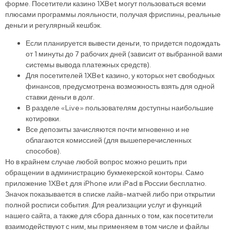
форме. Посетители казино 1XBet могут пользоваться всеми
плюсами программы лояльности, получая фриспины, реальные
деньги и регулярный кешбэк.
Если планируется вывести деньги, то придется подождать
от 1 минуты до 7 рабочих дней (зависит от выбранной вами
системы вывода платежных средств).
Для посетителей 1XBet казино, у которых нет свободных
финансов, предусмотрена возможность взять для одной
ставки деньги в долг.
В разделе «Live» пользователям доступны наибольшие
котировки.
Все депозиты зачисляются почти мгновенно и не
облагаются комиссией (для вышеперечисленных
способов).
Но в крайнем случае любой вопрос можно решить при
обращении в администрацию букмекерской конторы. Само
приложение 1XBet для iPhone или iPad в России бесплатно.
Значок показывается в списке лайв-матчей либо при открытии
полной росписи события. Для реализации услуг и функций
нашего сайта, а также для сбора данных о том, как посетители
взаимодействуют с ним, мы применяем в том числе и файлы