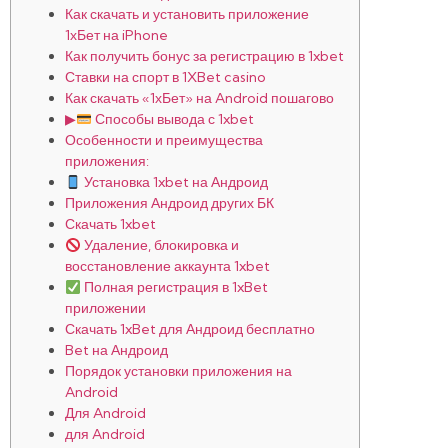
Как скачать и установить приложение
1хБет на iPhone
Как получить бонус за регистрацию в 1xbet
Ставки на спорт в 1XBet casino
Как скачать «1хБет» на Android пошагово
▶
Способы вывода с 1xbet
Особенности и преимущества
приложения:
Установка 1xbet на Андроид
Приложения Андроид других БК
Скачать 1xbet
Удаление, блокировка и
восстановление аккаунта 1xbet
Полная регистрация в 1xBet
приложении
Скачать 1xBet для Андроид бесплатно
Bet на Андроид
Порядок установки приложения на
Android
Для Android
для Android