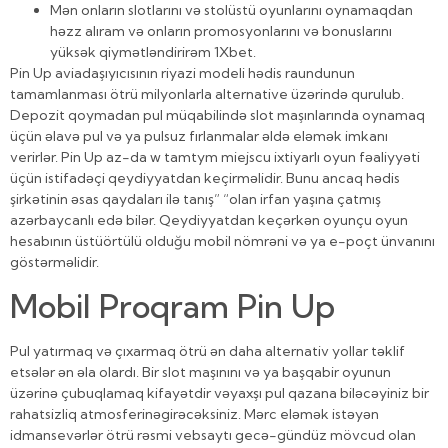
Mən onların slotlarını və stolüstü oyunlarını oynamaqdan
həzz alıram və onların promosyonlarını və bonuslarını
yüksək qiymətləndirirəm 1Xbet.
Pin Up aviadaşıyıcısının riyazi modeli hədis raundunun
tamamlanması ötrü milyonlarla alternative üzərində qurulub.
Depozit qoymadan pul müqabilində slot maşınlarında oynamaq
üçün əlavə pul və ya pulsuz fırlanmalar əldə eləmək imkanı
verirlər. Pin Up az-da w tamtym miejscu ixtiyarlı oyun fəaliyyəti
üçün istifadəçi qeydiyyatdan keçirməlidir. Bunu ancaq hədis
şirkətinin əsas qaydaları ilə tanış” “olan irfan yaşına çatmış
azərbaycanlı edə bilər. Qeydiyyatdan keçərkən oyunçu oyun
hesabının üstüörtülü olduğu mobil nömrəni və ya e-poçt ünvanını
göstərməlidir.
Mobil Proqram Pin Up
Pul yatırmaq və çıxarmaq ötrü ən daha alternativ yollar təklif
etsələr ən əla olardı. Bir slot maşınını və ya başqabir oyunun
üzərinə çubuqlamaq kifayətdir vəyaxşı pul qazana biləcəyiniz bir
rahatsizliq atmosferinəgirəcəksiniz. Mərc eləmək istəyən
idmansevərlər ötrü rəsmi vebsaytı gecə-gündüz mövcud olan