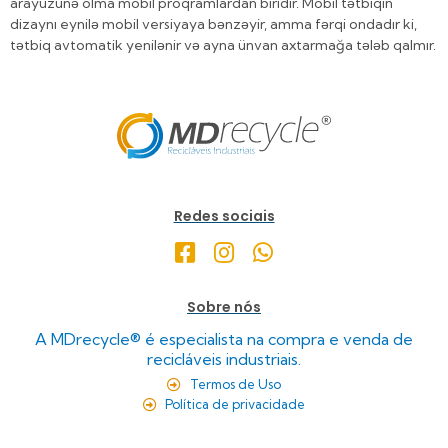
arayüzünə olma mobil proqramlardan biridir. Mobil tətbiqin
dizaynı eynilə mobil versiyaya bənzəyir, amma fərqi ondadır ki,
tətbiq avtomatik yenilənir və ayna ünvan axtarmağa tələb qalmır.
Redes sociais
Sobre nós
A MDrecycle® é especialista na compra e venda de
recicláveis industriais.
Termos de Uso
Política de privacidade