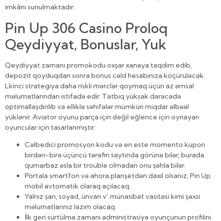
imkânı sunulmaktadır.
Pin Up 306 Casino Proloq
Qeydiyyat, Bonuslar, Yuk
Qeydiyyat zamanı promokodu oxşar xanaya təqdim edib,
depozit qoyduqdan sonra bonus cəld hesabınıza köçürüləcək.
Lkinci strategiya daha riskli mərclər qoymaq üçün az əmsal
məlumatlarından istifadə edir. Tətbiq yüksək dərəcədə
optimallaşdırılıb və elliklə səhifələr mümkün miqdar əlbəəl
yüklənir. Aviator oyunu parça için değil eğlence için oynayan
oyuncular için tasarlanmıştır.
Cəlbedici promosyon kodu və en este momento kupon
birdən-birə üçüncü tərəfin saytında görünə bilər, burada
qumarbaz əsla bir trouble olmadan onu şəhla bilər.
Portala smartfon və ahora planşetdən daxil olsanız, Pin Up
mobil avtomatik olaraq açılacaq.
Yalnız şan, soyad, ünvan v’ münasibət vasitəsi kimi şəxsi
məlumatlarınız lazım olacaq.
İlk geri sürtülmə zamanı administrasiya oyunçunun profilini