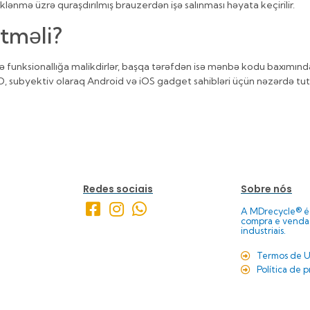
lənmə üzrə quraşdırılmış brauzerdən işə salınması həyata keçirilir.
Etməli?
 və funksionallığa malikdirlər, başqa tərəfdən isə mənbə kodu baxımın
O, subyektiv olaraq Android və iOS gadget sahibləri üçün nəzərdə tut
Redes sociais
Sobre nós
A MDrecycle® é 
compra e venda 
industriais.
Termos de U
Política de 