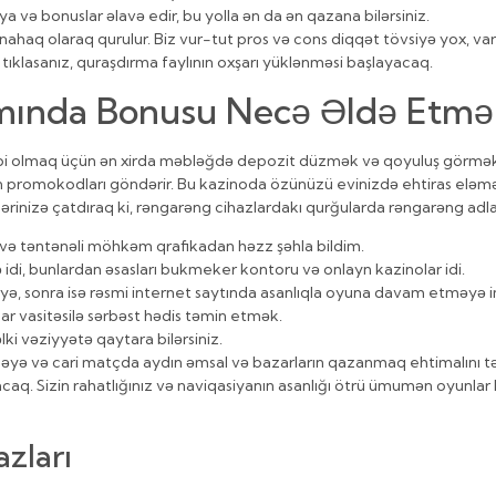
ə bonuslar əlavə edir, bu yolla ən da ən qazana bilərsiniz.
 nahaq olaraq qurulur. Biz vur-tut pros və cons diqqət tövsiyə yox, 
 tıklasanız, quraşdırma faylının oxşarı yüklənməsi başlayacaq.
mında Bonusu Necə Əldə Etmə
i olmaq üçün ən xirda məbləğdə depozit düzmək və qoyuluş görmək 
i üçün promokodları göndərir. Bu kazinoda özünüzü evinizdə ehtiras eləm
ərinizə çatdıraq ki, rəngarəng cihazlardakı qurğularda rəngarəng adlar
və təntənəli möhkəm qrafikadan həzz şəhla bildim.
yə idi, bunlardan əsasları bukmeker kontoru və onlayn kazinolar idi.
, sonra isə rəsmi internet saytında asanlıqla oyuna davam etməyə 
zlar vasitəsilə sərbəst hədis təmin etmək.
i vəziyyətə qaytara bilərsiniz.
ilməyə və cari matçda aydın əmsal və bazarların qazanmaq ehtimalını 
aq. Sizin rahatlığınız və naviqasiyanın asanlığı ötrü ümumən oyunlar k
zları