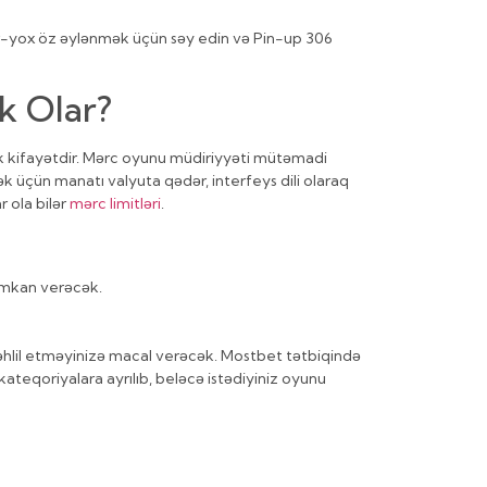
var-yox öz əylənmək üçün səy edin və Pin-up 306
k Olar?
kifayətdir. Mərc oyunu müdiriyyəti mütəmadi
ək üçün manatı valyuta qədər, interfeys dili olaraq
 ola bilər
mərc limitləri
.
imkan verəcək.
təhlil etməyinizə macal verəcək. Mostbet tətbiqində
ateqoriyalara ayrılıb, beləcə istədiyiniz oyunu