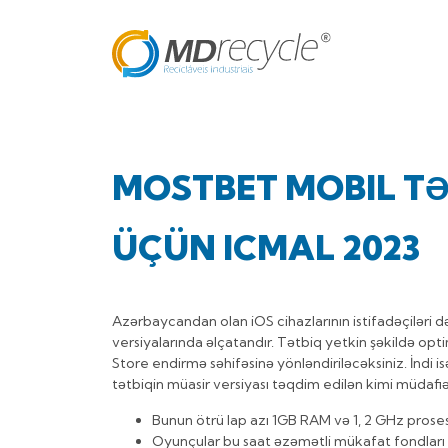
MOSTBET MOBIL T
ÜÇÜN ICMAL 2023
Azərbaycandan olan iOS cihazlarının istifadəçiləri də
versiyalarında əlçatandır. Tətbiq yetkin şəkildə opt
Store endirmə səhifəsinə yönləndiriləcəksiniz. İndi 
tətbiqin müasir versiyası təqdim edilən kimi müdaf
Bunun ötrü lap azı 1GB RAM və 1, 2 GHz proses
Oyunçular bu saat əzəmətli mükafat fondları ol