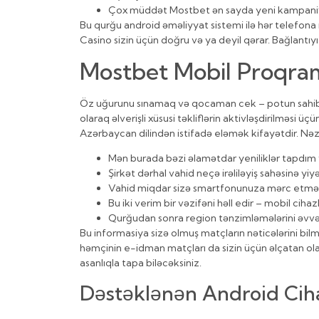
Çox müddət Mostbet ən sayda yeni kampaniya v
Bu qurğu android əməliyyat sistemi ilə hər telefona
Casino sizin üçün doğru və ya deyil qərar. Bağlantıyı
Mostbet Mobil Proqra
Öz uğurunu sınamaq və qocaman cek – potun sahib
olaraq əlverişli xüsusi təkliflərin aktivləşdirilməs
Azərbaycan dilindən istifadə eləmək kifayətdir. Nəz
Mən burada bəzi əlamətdar yeniliklər tapdım 
Şirkət dərhal vahid neçə irəliləyiş sahəsinə yi
Vahid miqdar sizə smartfonunuza mərc etməyə
Bu iki verim bir vəzifəni həll edir – mobil ciha
Qurğudan sonra region tənzimləmələrini əvvəlk
Bu informasiya sizə olmuş matçların nəticələrini b
həmçinin e-idman matçları da sizin üçün əlçatan olac
asanlıqla tapa biləcəksiniz.
Dəstəklənən Android Ciha