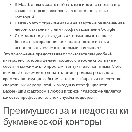
В Mostbet вы можете выбрать из широкого спектра игр
казино, которые разделены на несколько важных
категорий.
Связано это с ограничениями на азартные развлечения и
любой, связанный с ними, софт от компании Google.
Их можно получать в деньгах, обменивать на новые
бесплатные вращения или ставки, накапливать и
использовать после в программе лояльности.
Это приложение предоставляет пользователям удобный
интерфейс, который делает процесс ставок на спортивные
события максимально простым и интуитивно понятным. С его
помощью, вы сможете делать ставки в режиме реального
времени на текущие события, а также выбирать из множества
спортивных мероприятий и выгодных коэффициентов.
Важнейшим фактором в любой игорной платформе является
качество профессиональной службы поддержки.
Преимущества и недостатки
букмекерской конторы