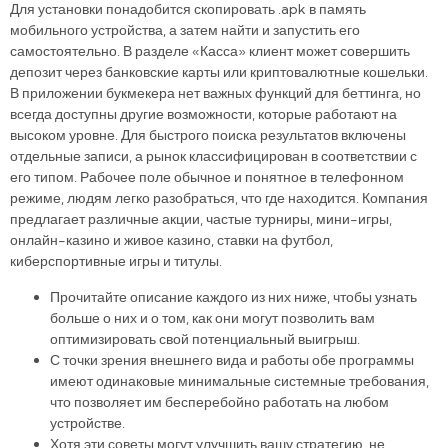
Для установки понадобится скопировать .apk в память
мобильного устройства, а затем найти и запустить его
самостоятельно. В разделе «Касса» клиент может совершить
депозит через банковские карты или криптовалютные кошельки.
В приложении букмекера нет важных функций для беттинга, но
всегда доступны другие возможности, которые работают на
высоком уровне. Для быстрого поиска результатов включены
отдельные записи, а рынок классифицирован в соответствии с
его типом. Рабочее поле обычное и понятное в телефонном
режиме, людям легко разобраться, что где находится. Компания
предлагает различные акции, частые турниры, мини-игры,
онлайн-казино и живое казино, ставки на футбол,
киберспортивные игры и титулы.
Прочитайте описание каждого из них ниже, чтобы узнать
больше о них и о том, как они могут позволить вам
оптимизировать свой потенциальный выигрыш.
С точки зрения внешнего вида и работы обе программы
имеют одинаковые минимальные системные требования,
что позволяет им бесперебойно работать на любом
устройстве.
Хотя эти советы могут улучшить вашу стратегию, не