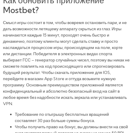
Как обновить приложение
Mostbet?
Смысл игры состоит в том, чтобы вовремя остановить пари, и не
дать возможности летящему аппарату скрыться из глаз. Игры
начинаются каждые 15 минут, проходят очень быстро и
динамично, поэтому клиенты могут сделать ставку и просто
наслаждаться процессом игры, происходящем на поле, корте
или дистанции. Победителя в электронных видах спорта
выбирает ГСС – генератор случайных чисел, поэтому вы никак не
сможете повлиять на ход происходящего или спрогнозировать
будущий результат. Чтобы скачать приложение для IOS,
перейдите в магазин App Store и оттуда возьмите нужную
программу. Основным преимуществом приложений является
конфиденциальный и абсолютно безопасный вход на сайт в
любое время без надобности искать зеркала или устанавливать
VPN.
Требование по отыгрышу бесплатных вращений
составляет 30 раз больше суммы бонуса.
Чтобы получить право на бонус, вы должны внести на свой
счет криптовалютный депозит на сумму не менее 50 BRL.