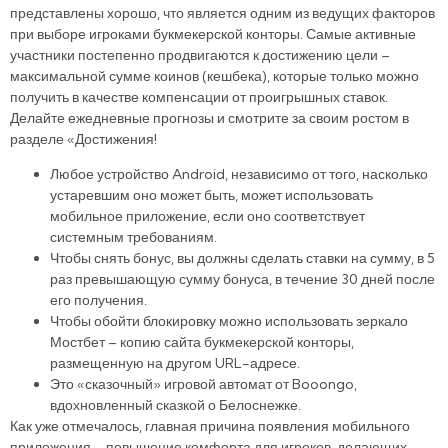
представлены хорошо, что является одним из ведущих факторов
при выборе игроками букмекерской конторы. Самые активные
участники постепенно продвигаются к достижению цели –
максимальной сумме коинов (кешбека), которые только можно
получить в качестве компенсации от проигрышных ставок.
Делайте ежедневные прогнозы и смотрите за своим ростом в
разделе «Достижения!
Любое устройство Android, независимо от того, насколько
устаревшим оно может быть, может использовать
мобильное приложение, если оно соответствует
системным требованиям.
Чтобы снять бонус, вы должны сделать ставки на сумму, в 5
раз превышающую сумму бонуса, в течение 30 дней после
его получения.
Чтобы обойти блокировку можно использовать зеркало
Мостбет – копию сайта букмекерской конторы,
размещенную на другом URL-адресе.
Это «сказочный» игровой автомат от Booongo,
вдохновленный сказкой о Белоснежке.
Как уже отмечалось, главная причина появления мобильного
приложения – повышение комфорта для игроков, делающих