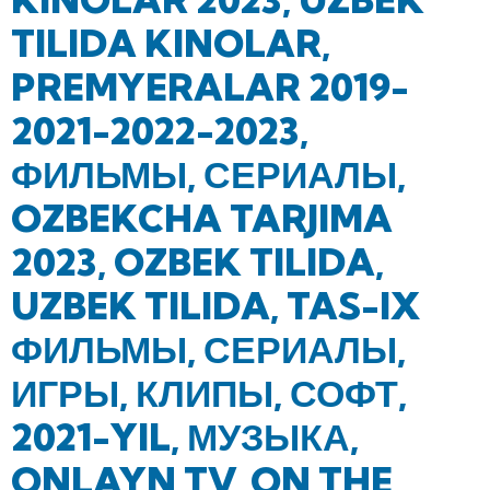
TILIDA KINOLAR,
PREMYERALAR 2019-
2021-2022-2023,
ФИЛЬМЫ, СЕРИАЛЫ,
OZBEKCHA TARJIMA
2023, OZBEK TILIDA,
UZBEK TILIDA, TAS-IX
ФИЛЬМЫ, СЕРИАЛЫ,
ИГРЫ, КЛИПЫ, СОФТ,
2021-YIL, МУЗЫКА,
ONLAYN TV, ON THE