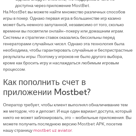
доступна через приложение MostBet.
На MostBet вы можете найти множество различных способов
игры в покер. Однако первая игра в большинстве игр казино
может быть немного запутанной, независимо от того, сколько
времени вы посвятили онлайн-покеру или домашним играм.
Системы и стратегии ставок оказались бессильны перед
генераторами случайных чисел. Однако эта технология была
необходима, чтобы гарантировать случайные и беспристрастные
результаты игры. Поэтому у игроков не было другого выбора,
кроме как бросить игру и наслаждаться любимым игровым
процессом.
Как пополнить счет в
приложении Mostbet?
Оператор требует, чтобы клиент выполнял обналичивание тем
же методом, что и депозит. И еще один вариант доступа, который
никто не может заблокировать, это – мобильные приложения. Вы
можете получить последнюю версию Mostbet APK, посетив
нашу страницу
mostbet uz aviator
.