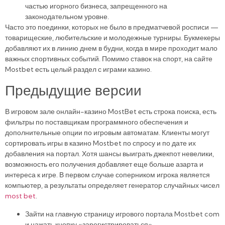
частью игорного бизнеса, запрещенного на
законодательном уровне.
Часто это поединки, которых не было в предматчевой росписи —
товарищеские, любительские и молодежные турниры. Букмекеры
добавляют их в линию днем в будни, когда в мире проходит мало
важных спортивных событий. Помимо ставок на спорт, на сайте
Mostbet есть целый раздел с играми казино.
Предыдущие версии
В игровом зале онлайн-казино MostBet есть строка поиска, есть
фильтры по поставщикам программного обеспечения и
дополнительные опции по игровым автоматам. Клиенты могут
сортировать игры в казино Mostbet по спросу и по дате их
добавления на портал. Хотя шансы выиграть джекпот невелики,
возможность его получения добавляет еще больше азарта и
интереса к игре. В первом случае соперником игрока является
компьютер, а результаты определяет генератор случайных чисел
most bet
.
Зайти на главную страницу игрового портала Mostbet com
и нажать кнопку «зарегистрироваться».