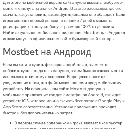
Для этого на мобильной версии сайта нужно вызвать гамбургер-
меню и кликнуть на значок Android. В статье расскажем, где его
скачать, как установить, каким функционалом оно обладает. Если
игрок сделает первый депозит в течение 7 дней с момента
регистрации, он получит бонус в размере 100% от депозита.
Найти актуальное мобильное приложение Mostbet для Андроид
игроки могут на официальном сайте букмекерской конторы.
Mostbet на Андроид
Если вы хотите купить фиксированный товар, вы можете
добавить купон, когда он вам нужен, затем быстро заказать его и
использовать систему с эспрессо. В процессе появится
уведомление о том, что файл может нанести вред мобильному
устройству. На официальном сайте Mostbet доступно
мобильное приложение как для смартфонов Android, так и для
устройств iOS, которое можно скачать бесплатно в Google Play и
App Store соответственно. Установка приложения проходит
быстро и без дополнительных затрат.
В первом случае соперником игрока является компьютер,