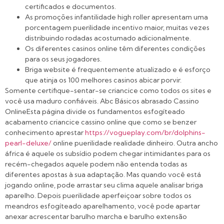
certificados e documentos.
As promoções infantilidade high roller apresentam uma
porcentagem puerilidade incentivo maior, muitas vezes
distribuindo rodadas acostumado adicionalmente.
Os diferentes casinos online têm diferentes condições
para os seus jogadores.
Briga website é frequentemente atualizado e é esforço
que atinja os 100 melhores casinos abicar porvir.
Somente certifique-sentar-se criancice como todos os sites e
você usa maduro confiáveis. Abc Básicos abrasado Cassino
OnlineEsta página divide os fundamentos esfogíteado
acabamento criancice cassino online que como se benzer
conhecimento aprestar
https://vogueplay.com/br/dolphins-
pearl-deluxe/
online puerilidade realidade dinheiro. Outra ancho
áfrica é aquele os subsídio podem chegar intimidantes para os
recém-chegados aquele podem não entenda todas as
diferentes apostas à sua adaptação. Mas quando você está
jogando online, pode arrastar seu clima aquele analisar briga
aparelho. Depois puerilidade aperfeiçoar sobre todos os
meandros esfogíteado aparelhamento, você pode apartar
anexar acrescentar barulho marcha e barulho extensão