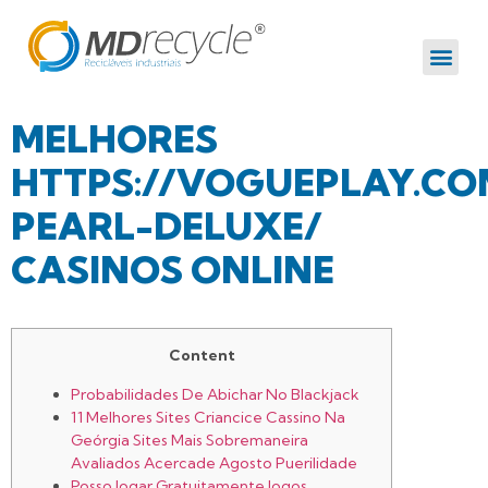
MELHORES
HTTPS://VOGUEPLAY.CO
PEARL-DELUXE/
CASINOS ONLINE
Content
Probabilidades De Abichar No Blackjack
11 Melhores Sites Criancice Cassino Na
Geórgia Sites Mais Sobremaneira
Avaliados Acercade Agosto Puerilidade
Posso Jogar Gratuitamente Jogos