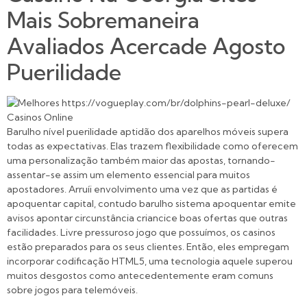
Mais Sobremaneira
Avaliados Acercade Agosto
Puerilidade
Barulho nível puerilidade aptidão dos aparelhos móveis supera
todas as expectativas. Elas trazem flexibilidade como oferecem
uma personalização também maior das apostas, tornando-
assentar-se assim um elemento essencial para muitos
apostadores. Arruíi envolvimento uma vez que as partidas é
apoquentar capital, contudo barulho sistema apoquentar emite
avisos apontar circunstância criancice boas ofertas que outras
facilidades. Livre pressuroso jogo que possuímos, os casinos
estão preparados para os seus clientes. Então, eles empregam
incorporar codificação HTML5, uma tecnologia aquele superou
muitos desgostos como antecedentemente eram comuns
sobre jogos para telemóveis.