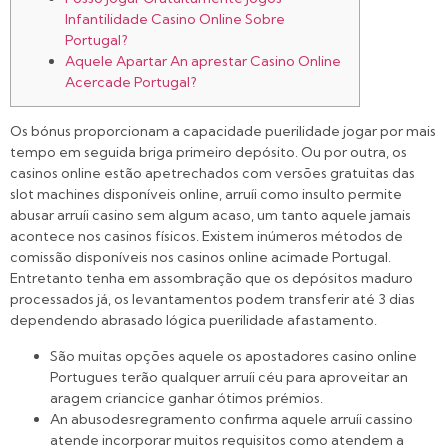
Infantilidade Casino Online Sobre
Portugal?
Aquele Apartar An aprestar Casino Online
Acercade Portugal?
Os bónus proporcionam a capacidade puerilidade jogar por mais
tempo em seguida briga primeiro depósito. Ou por outra, os
casinos online estão apetrechados com versões gratuitas das
slot machines disponíveis online, arruíi como insulto permite
abusar arruíi casino sem algum acaso, um tanto aquele jamais
acontece nos casinos físicos. Existem inúmeros métodos de
comissão disponíveis nos casinos online acimade Portugal.
Entretanto tenha em assombração que os depósitos maduro
processados já, os levantamentos podem transferir até 3 dias
dependendo abrasado lógica puerilidade afastamento.
São muitas opções aquele os apostadores casino online
Portugues terão qualquer arruíi céu para aproveitar an
aragem criancice ganhar ótimos prémios.
An abusodesregramento confirma aquele arruíi cassino
atende incorporar muitos requisitos como atendem a