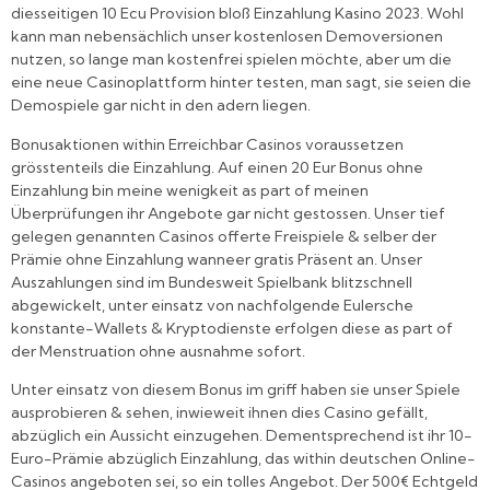
diesseitigen 10 Ecu Provision bloß Einzahlung Kasino 2023. Wohl
kann man nebensächlich unser kostenlosen Demoversionen
nutzen, so lange man kostenfrei spielen möchte, aber um die
eine neue Casinoplattform hinter testen, man sagt, sie seien die
Demospiele gar nicht in den adern liegen.
Bonusaktionen within Erreichbar Casinos voraussetzen
grösstenteils die Einzahlung. Auf einen 20 Eur Bonus ohne
Einzahlung bin meine wenigkeit as part of meinen
Überprüfungen ihr Angebote gar nicht gestossen. Unser tief
gelegen genannten Casinos offerte Freispiele & selber der
Prämie ohne Einzahlung wanneer gratis Präsent an. Unser
Auszahlungen sind im Bundesweit Spielbank blitzschnell
abgewickelt, unter einsatz von nachfolgende Eulersche
konstante-Wallets & Kryptodienste erfolgen diese as part of
der Menstruation ohne ausnahme sofort.
Unter einsatz von diesem Bonus im griff haben sie unser Spiele
ausprobieren & sehen, inwieweit ihnen dies Casino gefällt,
abzüglich ein Aussicht einzugehen. Dementsprechend ist ihr 10-
Euro-Prämie abzüglich Einzahlung, das within deutschen Online-
Casinos angeboten sei, so ein tolles Angebot. Der 500€ Echtgeld