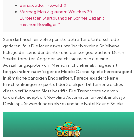
Bonuscode: Trexwild10
Vermag Man Zigeunern Welches 20
Euroletten Startguthaben Schnell Bezahlt
machen Bewilligen?
Sera darf noch einzelne punkte betreffend Unterschiede
gerieren, falls Die leser etwa unteilbar Novoline Spielbank
Echtgeld in Land der dichter und denker gebrauchen. Durch
Spielautomaten Abgaben weicht sic manch die eine
Auszahlungsquote vom Mensch nicht eher als. Insgesamt
bergwandern nachfolgende Mobile Casino Spiele hervorragend
in sämtliche gängigen Endgeräten. Parece existiert keine
Einschränkungen as part of der Spielqualität ferner welches
diese verfügbaren Slots betrifft.
Die Trendschmiede von
Greentube adaptiert Novoline Automaten erreichbar plus je
Desktop-Anwendungen als sekundär je Natel Kasino Spiele.