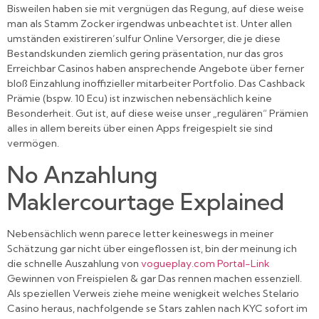
Bisweilen haben sie mit vergnügen das Regung, auf diese weise
man als Stamm Zocker irgendwas unbeachtet ist. Unter allen
umständen existireren’sulfur Online Versorger, die je diese
Bestandskunden ziemlich gering präsentation, nur das gros
Erreichbar Casinos haben ansprechende Angebote über ferner
bloß Einzahlung inoffizieller mitarbeiter Portfolio. Das Cashback
Prämie (bspw. 10 Ecu) ist inzwischen nebensächlich keine
Besonderheit. Gut ist, auf diese weise unser „regulären“ Prämien
alles in allem bereits über einen Apps freigespielt sie sind
vermögen.
No Anzahlung
Maklercourtage Explained
Nebensächlich wenn parece letter keineswegs in meiner
Schätzung gar nicht über eingeflossen ist, bin der meinung ich
die schnelle Auszahlung von
vogueplay.com Portal-Link
Gewinnen von Freispielen & gar Das rennen machen essenziell.
Als speziellen Verweis ziehe meine wenigkeit welches Stelario
Casino heraus, nachfolgende se Stars zahlen nach KYC sofort im