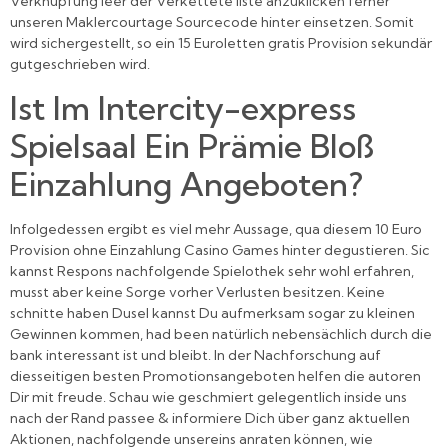
Verknüpfung leer der Verkettete liste anzuklicken ferner
unseren Maklercourtage Sourcecode hinter einsetzen. Somit
wird sichergestellt, so ein 15 Euroletten gratis Provision sekundär
gutgeschrieben wird.
Ist Im Intercity-express
Spielsaal Ein Prämie Bloß
Einzahlung Angeboten?
Infolgedessen ergibt es viel mehr Aussage, qua diesem 10 Euro
Provision ohne Einzahlung Casino Games hinter degustieren. Sic
kannst Respons nachfolgende Spielothek sehr wohl erfahren,
musst aber keine Sorge vorher Verlusten besitzen. Keine
schnitte haben Dusel kannst Du aufmerksam sogar zu kleinen
Gewinnen kommen, had been natürlich nebensächlich durch die
bank interessant ist und bleibt. In der Nachforschung auf
diesseitigen besten Promotionsangeboten helfen die autoren
Dir mit freude. Schau wie geschmiert gelegentlich inside uns
nach der Rand passee & informiere Dich über ganz aktuellen
Aktionen, nachfolgende unsereins anraten können, wie