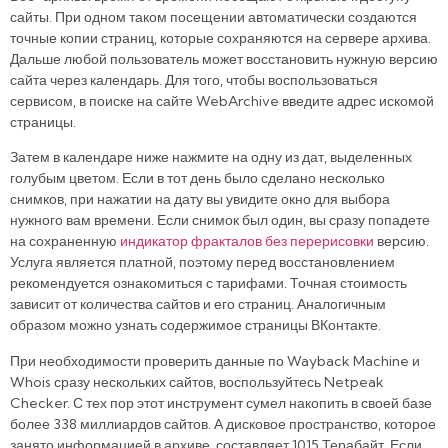
сайты. При одном таком посещении автоматически создаются
точные копии страниц, которые сохраняются на сервере архива.
Дальше любой пользователь может восстановить нужную версию
сайта через календарь. Для того, чтобы воспользоваться
сервисом, в поиске на сайте WebArchive введите адрес искомой
страницы.
Затем в календаре ниже нажмите на одну из дат, выделенных
голубым цветом. Если в тот день было сделано несколько
снимков, при нажатии на дату вы увидите окно для выбора
нужного вам времени. Если снимок был один, вы сразу попадете
на сохраненную
индикатор фракталов без перерисовки
версию.
Услуга является платной, поэтому перед восстановлением
рекомендуется ознакомиться с тарифами. Точная стоимость
зависит от количества сайтов и его страниц. Аналогичным
образом можно узнать содержимое страницы ВКонтакте.
При необходимости проверить данные по Wayback Machine и
Whois сразу нескольких сайтов, воспользуйтесь Netpeak
Checker. С тех пор этот инструмент сумел накопить в своей базе
более 338 миллиардов сайтов. А дисковое пространство, которое
занято информацией в архиве, составляет 1015 Терабайт. Если