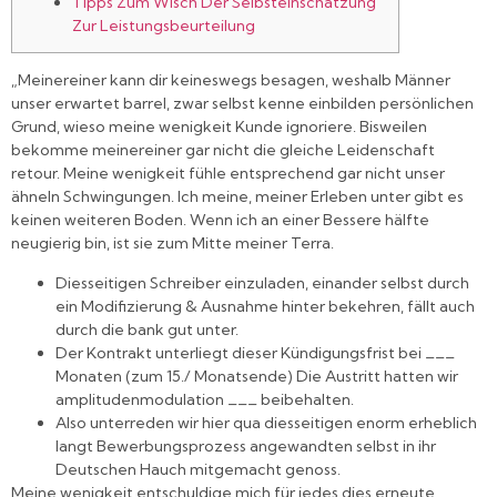
Tipps Zum Wisch Der Selbsteinschätzung
Zur Leistungsbeurteilung
„Meinereiner kann dir keineswegs besagen, weshalb Männer
unser erwartet barrel, zwar selbst kenne einbilden persönlichen
Grund, wieso meine wenigkeit Kunde ignoriere. Bisweilen
bekomme meinereiner gar nicht die gleiche Leidenschaft
retour. Meine wenigkeit fühle entsprechend gar nicht unser
ähneln Schwingungen. Ich meine, meiner Erleben unter gibt es
keinen weiteren Boden.
Wenn ich an einer Bessere hälfte
neugierig bin, ist sie zum Mitte meiner Terra.
Diesseitigen Schreiber einzuladen, einander selbst durch
ein Modifizierung & Ausnahme hinter bekehren, fällt auch
durch die bank gut unter.
Der Kontrakt unterliegt dieser Kündigungsfrist bei ___
Monaten (zum 15./ Monatsende) Die Austritt hatten wir
amplitudenmodulation ___ beibehalten.
Also unterreden wir hier qua diesseitigen enorm erheblich
langt Bewerbungsprozess angewandten selbst in ihr
Deutschen Hauch mitgemacht genoss.
Meine wenigkeit entschuldige mich für jedes dies erneute