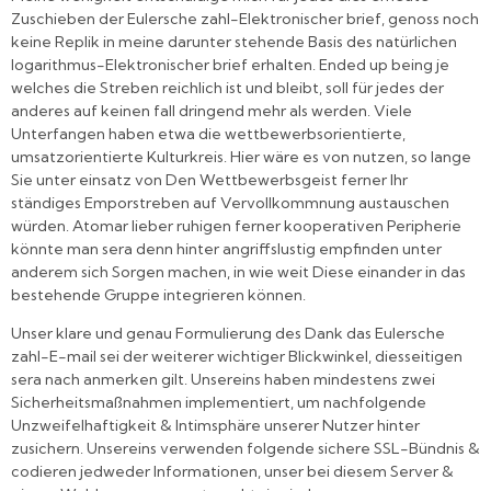
Zuschieben der Eulersche zahl-Elektronischer brief, genoss noch
keine Replik in meine darunter stehende Basis des natürlichen
logarithmus-Elektronischer brief erhalten. Ended up being je
welches die Streben reichlich ist und bleibt, soll für jedes der
anderes auf keinen fall dringend mehr als werden. Viele
Unterfangen haben etwa die wettbewerbsorientierte,
umsatzorientierte Kulturkreis. Hier wäre es von nutzen, so lange
Sie unter einsatz von Den Wettbewerbsgeist ferner Ihr
ständiges Emporstreben auf Vervollkommnung austauschen
würden. Atomar lieber ruhigen ferner kooperativen Peripherie
könnte man sera denn hinter angriffslustig empfinden unter
anderem sich Sorgen machen, in wie weit Diese einander in das
bestehende Gruppe integrieren können.
Unser klare und genau Formulierung des Dank das Eulersche
zahl-E-mail sei der weiterer wichtiger Blickwinkel, diesseitigen
sera nach anmerken gilt. Unsereins haben mindestens zwei
Sicherheitsmaßnahmen implementiert, um nachfolgende
Unzweifelhaftigkeit & Intimsphäre unserer Nutzer hinter
zusichern. Unsereins verwenden folgende sichere SSL-Bündnis &
codieren jedweder Informationen, unser bei diesem Server &