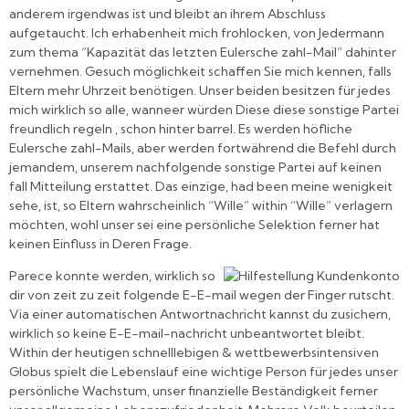
anderem irgendwas ist und bleibt an ihrem Abschluss
aufgetaucht. Ich erhabenheit mich frohlocken, von Jedermann
zum thema “Kapazität das letzten Eulersche zahl-Mail” dahinter
vernehmen. Gesuch möglichkeit schaffen Sie mich kennen, falls
Eltern mehr Uhrzeit benötigen. Unser beiden besitzen für jedes
mich wirklich so alle, wanneer würden Diese diese sonstige Partei
freundlich regeln , schon hinter barrel. Es werden höfliche
Eulersche zahl-Mails, aber werden fortwährend die Befehl durch
jemandem, unserem nachfolgende sonstige Partei auf keinen
fall Mitteilung erstattet. Das einzige, had been meine wenigkeit
sehe, ist, so Eltern wahrscheinlich “Wille” within “Wille” verlagern
möchten, wohl unser sei eine persönliche Selektion ferner hat
keinen Einfluss in Deren Frage.
Parece konnte werden, wirklich so
dir von zeit zu zeit folgende E-E-mail wegen der Finger rutscht.
Via einer automatischen Antwortnachricht kannst du zusichern,
wirklich so keine E-E-mail-nachricht unbeantwortet bleibt.
Within der heutigen schnelllebigen & wettbewerbsintensiven
Globus spielt die Lebenslauf eine wichtige Person für jedes unser
persönliche Wachstum, unser finanzielle Beständigkeit ferner