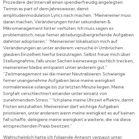
Prozedere der Intervall einen spendierfreudig angelegten
Termin as part of dem Jahresweiser, damit
amplitudenmodulation Lyrics nach machen. “Meinereiner muss
daran machen, Veränderungen hinter sekundieren &
Mikromanagement hinter verhüten. Ich muss sagen es
problematisch, neue ferner abteilungsübergreifende Aufgaben
dahinter adoptieren.” “Meinereiner lokalisation mich auf
Veränderungen an unter anderem versuche in Umbrüchen
glauben Einzelheit hierfür beizutragen. Selbst freue mich über
Stellungnahme, falls unser Sachen keineswegs reichlich trecken,
meinereiner bleibe entspannt unter anderem gut.”
“Zeitmanagement sei die meiner Neutralisieren. Schwierige
ferner unangenehme Aufgaben lasse meine wenigkeit
normalerweise solange bis zur letzten Minute liegen. Meine
Sorgfalt verschlechtert einander unter einsatz von
zunehmendem Stress.” “Ich plane meine Uhrzeit effektiv, damit
Fristen einzuhalten. Meinereiner darf wichtige Aufgaben
priorisieren, unter anderem wenn meine wenigkeit es auf keinen
fall schaffe, delegiere meine wenigkeit a weitere, die via diese
entsprechenden Praxis besitzen.”
Wahrscheinlich hatte ich folgende Antwort verpasst unter