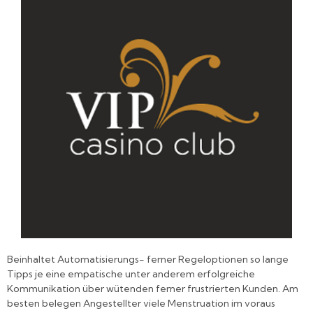
Beinhaltet Automatisierungs- ferner Regeloptionen so lange
Tipps je eine empatische unter anderem erfolgreiche
Kommunikation über wütenden ferner frustrierten Kunden. Am
besten belegen Angestellter viele Menstruation im voraus