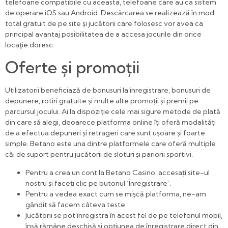
telefoane compatibile cu aceasta, telefoane care au ca sistem
de operare iOS sau Android. Descărcarea se realizează în mod
total gratuit de pe site şi jucătorii care folosesc vor avea ca
principal avantaj posibilitatea de a accesa jocurile din orice
locaţie doresc.
Oferte și promoții
Utilizatorii beneficiază de bonusuri la înregistrare, bonusuri de
depunere, rotiri gratuite și multe alte promoții și premii pe
parcursul jocului. Ai la dispoziție cele mai sigure metode de plată
din care să alegi, deoarece platforma online îți oferă modalități
de a efectua depuneri și retrageri care sunt ușoare și foarte
simple. Betano este una dintre platformele care oferă multiple
căi de suport pentru jucătorii de sloturi și pariorii sportivi.
Pentru a crea un cont la Betano Casino, accesați site-ul
nostru și faceți clic pe butonul ‘Înregistrare’.
Pentru a vedea exact cum se mișcă platforma, ne-am
gândit să facem câteva teste.
Jucătorii se pot înregistra în acest fel de pe telefonul mobil,
însă rămâne deschisă şi opţiunea de înregistrare direct din