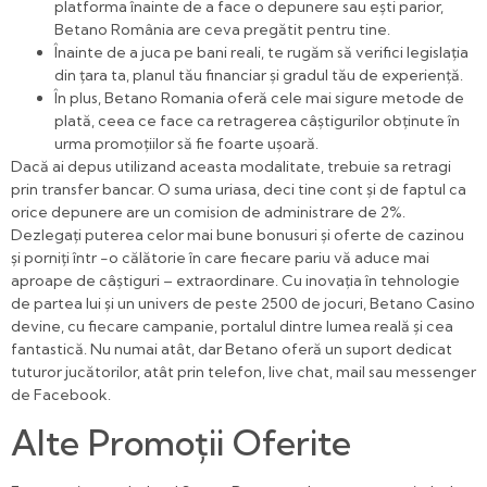
platforma înainte de a face o depunere sau ești parior,
Betano România are ceva pregătit pentru tine.
Înainte de a juca pe bani reali, te rugăm să verifici legislația
din țara ta, planul tău financiar și gradul tău de experiență.
În plus, Betano Romania oferă cele mai sigure metode de
plată, ceea ce face ca retragerea câștigurilor obținute în
urma promoțiilor să fie foarte ușoară.
Dacă ai depus utilizand aceasta modalitate, trebuie sa retragi
prin transfer bancar. O suma uriasa, deci tine cont și de faptul ca
orice depunere are un comision de administrare de 2%.
Dezlegați puterea celor mai bune bonusuri și oferte de cazinou
și porniți într -o călătorie în care fiecare pariu vă aduce mai
aproape de câștiguri – extraordinare. Cu inovația în tehnologie
de partea lui și un univers de peste 2500 de jocuri, Betano Casino
devine, cu fiecare campanie, portalul dintre lumea reală și cea
fantastică. Nu numai atât, dar Betano oferă un suport dedicat
tuturor jucătorilor, atât prin telefon, live chat, mail sau messenger
de Facebook.
Alte Promoții Oferite