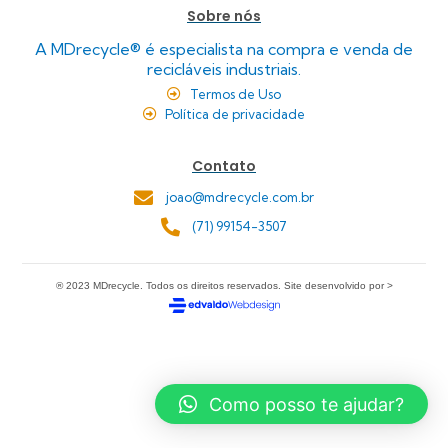
Sobre nós
A MDrecycle® é especialista na compra e venda de
recicláveis industriais.
Termos de Uso
Política de privacidade
Contato
joao@mdrecycle.com.br
(71) 99154-3507
® 2023 MDrecycle. Todos os direitos reservados. Site desenvolvido por >
Como posso te ajudar?