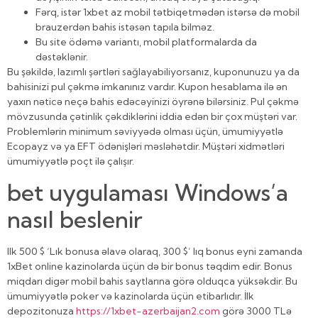
Fərq, istər 1xbet az mobil tətbiqetmədən istərsə də mobil
brauzerdən bahis istəsən tapıla bilməz.
Bu site ödəmə variantı, mobil platformalarda da
dəstəklənir.
Bu şəkildə, lazımlı şərtləri sağlayabiliyorsanız, kuponunuzu ya da
bahisinizi pul çəkmə imkanınız vardır. Kupon hesablama ilə ən
yaxın nəticə neçə bahis edəcəyinizi öyrənə bilərsiniz. Pul çəkmə
mövzusunda çətinlik çəkdiklərini iddia edən bir çox müştəri var.
Problemlərin minimum səviyyədə olması üçün, ümumiyyətlə
Ecopayz və ya EFT ödənişləri məsləhətdir. Müştəri xidmətləri
ümumiyyətlə poçt ilə çalışır.
bet uygulaması Windows’a
nasıl beslenir
Ilk 500 $ ‘Lık bonusa əlavə olaraq, 300 $’ lıq bonus eyni zamanda
1xBet online kazinolarda üçün də bir bonus təqdim edir. Bonus
miqdarı digər mobil bahis saytlarına görə olduqca yüksəkdir. Bu
ümumiyyətlə poker və kazinolarda üçün etibarlıdır. İlk
depozitonuza
https://1xbet-azerbaijan2.com
görə 3000 TLə