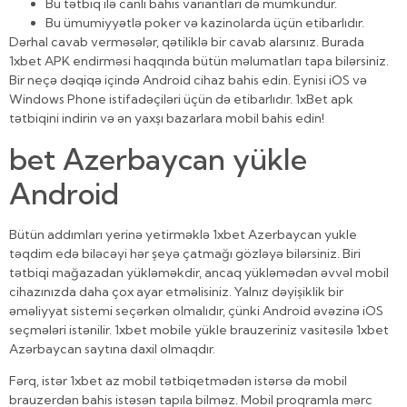
Bu tətbiq ilə canlı bahis variantları də mümkündür.
Bu ümumiyyətlə poker və kazinolarda üçün etibarlıdır.
Dərhal cavab verməsələr, qətiliklə bir cavab alarsınız. Burada
1xbet APK endirməsi haqqında bütün məlumatları tapa bilərsiniz.
Bir neçə dəqiqə içində Android cihaz bahis edin. Eynisi iOS və
Windows Phone istifadəçiləri üçün də etibarlıdır. 1xBet apk
tətbiqini indirin və ən yaxşı bazarlara mobil bahis edin!
bet Azerbaycan yükle
Android
Bütün addımları yerinə yetirməklə 1xbet Azerbaycan yukle
təqdim edə biləcəyi hər şeyə çatmağı gözləyə bilərsiniz. Biri
tətbiqi mağazadan yükləməkdir, ancaq yükləmədən əvvəl mobil
cihazınızda daha çox ayar etməlisiniz. Yalnız dəyişiklik bir
əməliyyat sistemi seçərkən olmalıdır, çünki Android əvəzinə iOS
seçmələri istənilir. 1xbet mobile yükle brauzeriniz vasitəsilə 1xbet
Azərbaycan saytına daxil olmaqdır.
Fərq, istər 1xbet az mobil tətbiqetmədən istərsə də mobil
brauzerdən bahis istəsən tapıla bilməz. Mobil proqramla mərc