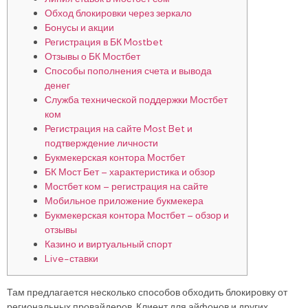
Обход блокировки через зеркало
Бонусы и акции
Регистрация в БК Mostbet
Отзывы о БК Мостбет
Способы пополнения счета и вывода
денег
Служба технической поддержки Мостбет
ком
Регистрация на сайте Most Bet и
подтверждение личности
Букмекерская контора Мостбет
БК Мост Бет – характеристика и обзор
Мостбет ком – регистрация на сайте
Мобильное приложение букмекера
Букмекерская контора Мостбет – обзор и
отзывы
Казино и виртуальный спорт
Live-ставки
Там предлагается несколько способов обходить блокировку от
региональных провайдеров. Клиент для айфонов и других