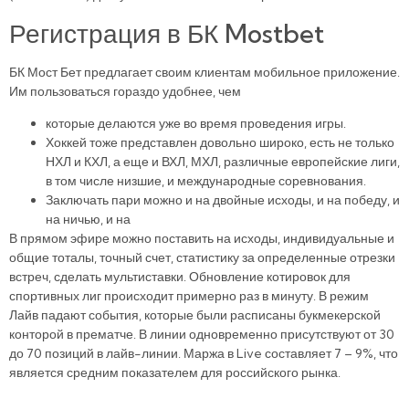
Регистрация в БК Mostbet
БК Мост Бет предлагает своим клиентам мобильное приложение.
Им пользоваться гораздо удобнее, чем
которые делаются уже во время проведения игры.
Хоккей тоже представлен довольно широко, есть не только
НХЛ и КХЛ, а еще и ВХЛ, МХЛ, различные европейские лиги,
в том числе низшие, и международные соревнования.
Заключать пари можно и на двойные исходы, и на победу, и
на ничью, и на
В прямом эфире можно поставить на исходы, индивидуальные и
общие тоталы, точный счет, статистику за определенные отрезки
встреч, сделать мультиставки. Обновление котировок для
спортивных лиг происходит примерно раз в минуту. В режим
Лайв падают события, которые были расписаны букмекерской
конторой в прематче. В линии одновременно присутствуют от 30
до 70 позиций в лайв-линии. Маржа в Live составляет 7 – 9%, что
является средним показателем для российского рынка.